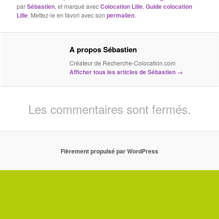
par
Sébastien
, et marqué avec
Colocation Lille
,
Guide colocation
Lille
. Mettez-le en favori avec son
permalien
.
A propos Sébastien
Créateur de Recherche-Colocation.com
Afficher tous les articles de Sébastien
→
Les commentaires sont fermés.
Fièrement propulsé par WordPress