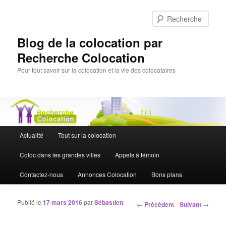
Rech
Blog de la colocation par
Recherche Colocation
Pour tout savoir sur la colocation et la vie des colocataires
Menu principal
Actualité
Tout sur la colocation
Aller au contenu principal
Aller au contenu secondaire
Coloc dans les grandes villes
Appels à témoin
Contactez-nous
Annonces Colocation
Bons plans
Publié le
17 mars 2016
par
Sébastien
Navigation des articles
←
Précédent
Suivant
→