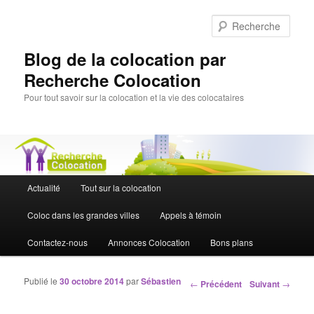
Rech
Blog de la colocation par
Recherche Colocation
Pour tout savoir sur la colocation et la vie des colocataires
Menu principal
Actualité
Tout sur la colocation
Aller au contenu principal
Aller au contenu secondaire
Coloc dans les grandes villes
Appels à témoin
Contactez-nous
Annonces Colocation
Bons plans
Publié le
30 octobre 2014
par
Sébastien
Navigation des articles
←
Précédent
Suivant
→