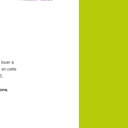
articles
 louer à
m en cette
5.
sons.