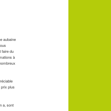
Une aubaine
vous
t faire du
rmations à
 nombreux
réciable
 prix plus
n a, sont