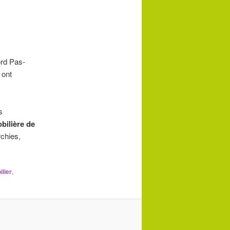
ord Pas-
 ont
s
bilière de
chies,
lier
,