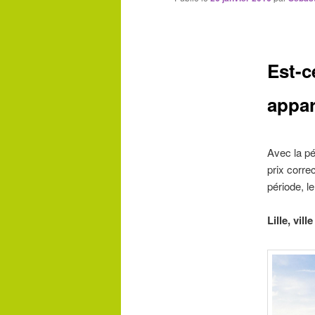
Est-c
appar
Avec la pér
prix corre
période, l
Lille, vil