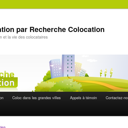
ation par Recherche Colocation
n et la vie des colocataires
ion
Coloc dans les grandes villes
Appels à témoin
Contactez-n
ien