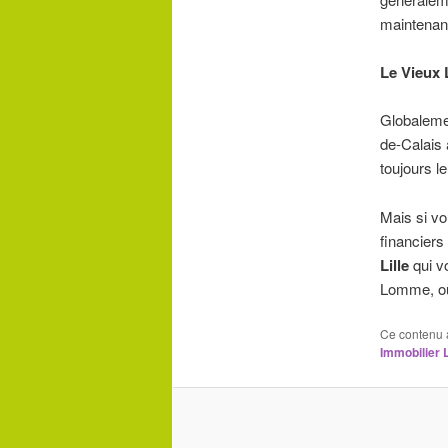
maintenan
Le Vieux L
Globalemen
de-Calais 
toujours l
Mais si v
financiers
Lille
qui v
Lomme, où 
Ce contenu 
Immobilier L