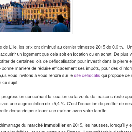
lle de Lille, les prix ont diminué au dernier trimestre 2015 de 0,6 %. 
acquérir un logement que cela soit en location ou en achat. De plus 
fiter de certaines lois de défiscalisation pour investir dans la pierre e
ne bonne manière de réduire efficacement ses impôts, pour des d’info
o,us vous invitons à vous rendre sur le
site defiscalis
qui propose de
r ce sujet.
a progression concernant la location ou la vente de maisons reste app
avec une augmentation de +5,4 %. C’est l’occasion de profiter de ces
cette demande pour louer une maison avec votre famille.
edémarrage du
marché immobilier
en 2015, les hausses, lorsqu’il y e
nt plus faibles, et ceux partout en France. Il est préférable d’acheter