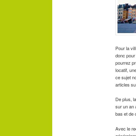
Pour la vi
donc pour 
pourrez pro
locatif, u
ce sujet n
articles su
De plus, l
sur un an 
bas et de 
Avec le r
généraleme