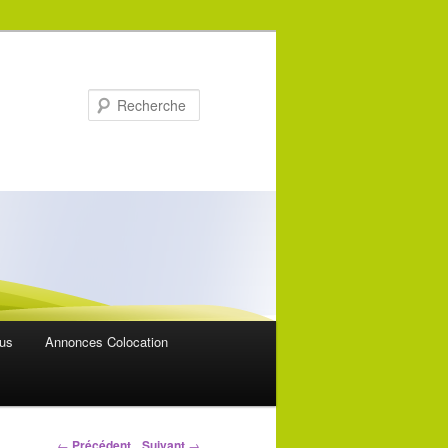
Recherche
ous
Annonces Colocation
Navigation des
←
Précédent
Suivant
→