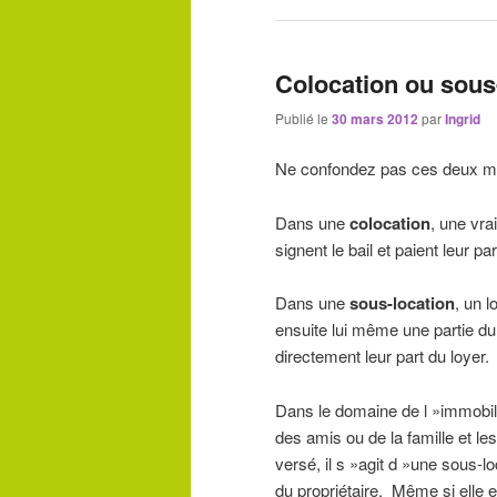
Colocation ou sous-
Publié le
30 mars 2012
par
Ingrid
Ne confondez pas ces deux mo
Dans une
colocation
, une vra
signent le bail et paient leur pa
Dans une
sous-location
, un l
ensuite lui même une partie du 
directement leur part du loyer.
Dans le domaine de l »immobilie
des amis ou de la famille et les
versé, il s »agit d »une sous-lo
du propriétaire. Même si elle e