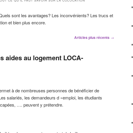
OUT CE QU’IL FAUT SAVOIR SUR LA COLOCATION
 Quels sont les avantages? Les inconvénients? Les trucs et
tion et bien plus encore.
Articles plus récents
→
es aides au logement LOCA-
ermet à de nombreuses personnes de bénéficier de
es salariés, les demandeurs d »emploi, les étudiants
icapées, …. peuvent y prétendre.