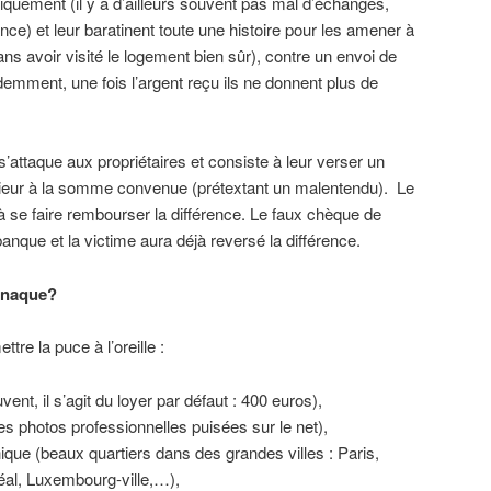
iquement (il y a d’ailleurs souvent pas mal d’échanges,
nce) et leur baratinent toute une histoire pour les amener à
ans avoir visité le logement bien sûr), contre un envoi de
emment, une fois l’argent reçu ils ne donnent plus de
’attaque aux propriétaires et consiste à leur verser un
ieur à la somme convenue (prétextant un malentendu). Le
 se faire rembourser la différence. Le faux chèque de
banque et la victime aura déjà reversé la différence.
rnaque?
re la puce à l’oreille :
ent, il s’agit du loyer par défaut : 400 euros),
s photos professionnelles puisées sur le net),
ique (beaux quartiers dans des grandes villes : Paris,
al, Luxembourg-ville,…),