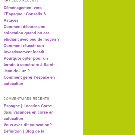
ARTICLES RÉCENTS
Déménagement vers
l’Espagne : Conseils &
Astuces
Comment décorer une
colocation quand on est
étudiant avec peu de moyen ?
Comment réussir son
investissement locatif
Pourquoi opter pour un
terrain à construire à Saint-
Jean-de-Luz ?
Comment gérer l’espace en
colocation
COMMENTAIRES RÉCENTS
Espagne | Location Corse
dans
Vacances en corse en
colocation
Vous avez dit colocation?
Définition | Blog de la