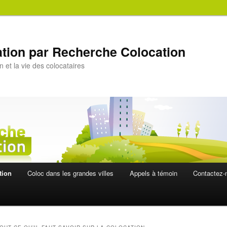
ation par Recherche Colocation
n et la vie des colocataires
tion
Coloc dans les grandes villes
Appels à témoin
Contactez-