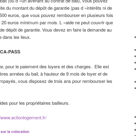
 bail (ou d »un avenant au contrat de bail), vous pouvez
ite du montant du dépôt de garantie (pas d »intérêts ni de
e 500 euros, que vous pouvez rembourser en plusieurs fois
e 20 euros minimum par mois. L »aide ne peut couvrir que
 de dépôt de garantie. Vous devez en faire la demande au
e dans les lieux.
CA-PASS
uite, pour le paiement des loyers et des charges. Elle est
ères années du bail, à hauteur de 9 mois de loyer et de
mpayés, vous disposez de trois ans pour rembourser les
des pour les propriétaires bailleurs.
//www.actionlogement.fr/
r sur la colocation