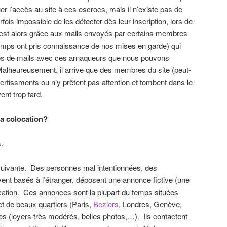
er l’accès au site à ces escrocs, mais il n’existe pas de
fois impossible de les détecter dès leur inscription, lors de
’est alors grâce aux mails envoyés par certains membres
 temps ont pris connaissance de nos mises en garde) qui
es de mails avec ces arnaqueurs que nous pouvons
. Malheureusement, il arrive que des membres du site (peut-
ertissments ou n’y prêtent pas attention et tombent dans le
ent trop tard.
la colocation?
.
 suivante. Des personnes mal intentionnées, des
nt basés à l’étranger, déposent une annonce fictive (une
location. Ces annonces sont la plupart du temps situées
et de beaux quartiers (Paris,
Beziers
, Londres, Genève,
es (loyers très modérés, belles photos,…). Ils contactent