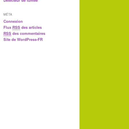
Détecteur de fumée
MÉTA
Connexion
Flux
RSS
des articles
RSS
des commentaires
Site de WordPress-FR