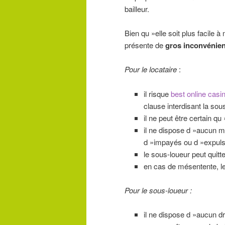
bailleur.
Bien qu »elle soit plus facile 
présente de
gros inconvénie
Pour le locataire
:
il risque
best online casi
clause interdisant la sous
il ne peut être certain qu
il ne dispose d »aucun m
d »impayés ou d »expuls
le sous-loueur peut quitt
en cas de mésentente, le 
Pour le sous-loueur :
il ne dispose d »aucun dr