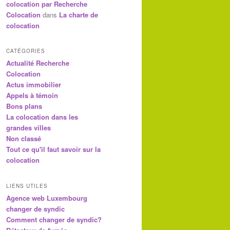
colocation par Recherche
Colocation
dans
La charte de
colocation
CATÉGORIES
Actualité Recherche
Colocation
Actus immobilier
Appels à témoin
Bons plans
La colocation dans les
grandes villes
Non classé
Tout ce qu'il faut savoir sur la
colocation
LIENS UTILES
Agence web Luxembourg
changer de syndic
Comment changer de syndic?