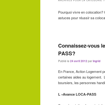
ARCHIVES POUR LA CATÉGORIE
T
Pourquoi vivre en colocation?
astuces pour réussir sa coloca
Navigation des articles
Connaissez-vous l
PASS?
Publié le
24 avril 2012
par
Ingrid
En France, Action Logement p
certaines aides au logement. L
boursiers, les personnes hand
L »Avance LOCA-PASS