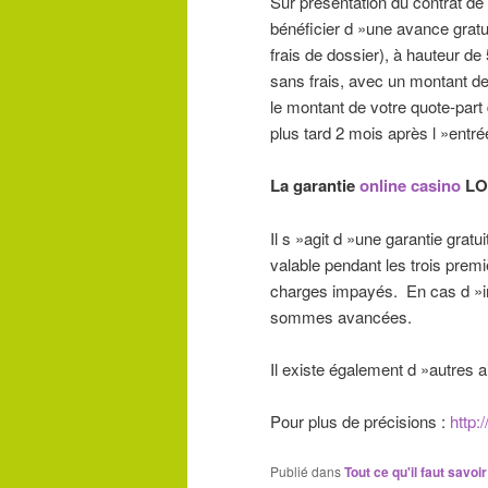
Sur présentation du contrat de
bénéficier d »une avance gratu
frais de dossier), à hauteur d
sans frais, avec un montant d
le montant de votre quote-part
plus tard 2 mois après l »entré
La garantie
online casino
LO
Il s »agit d »une garantie grat
valable pendant les trois premi
charges impayés. En cas d »i
sommes avancées.
Il existe également d »autres ai
Pour plus de précisions :
http:
Publié dans
Tout ce qu'il faut savoi