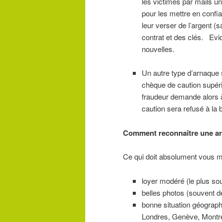
les victimes par mails un
pour les mettre en confia
leur verser de l’argent (s
contrat et des clés. Evid
nouvelles.
Un autre type d’arnaque s
chèque de caution supér
fraudeur demande alors à
caution sera refusé à la 
Comment reconnaître une a
Ce qui doit absolument vous mett
loyer modéré (le plus souv
belles photos (souvent de
bonne situation géograph
Londres, Genève, Montré