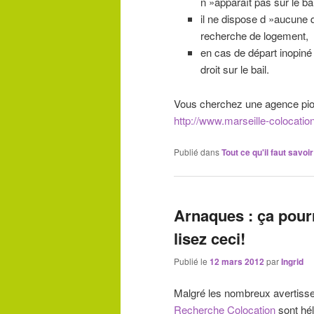
n »apparaît pas sur le bai
il ne dispose d »aucune q
recherche de logement,
en cas de départ inopiné d
droit sur le bail.
Vous cherchez une agence pion
http://www.marseille-colocatio
Publié dans
Tout ce qu'il faut savoi
Arnaques : ça pourr
lisez ceci!
Publié le
12 mars 2012
par
Ingrid
Malgré les nombreux avertisse
Recherche Colocation
sont hél