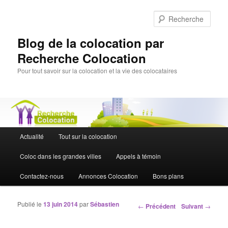
Rech
Blog de la colocation par
Recherche Colocation
Pour tout savoir sur la colocation et la vie des colocataires
Menu principal
Actualité
Tout sur la colocation
Aller au contenu principal
Aller au contenu secondaire
Coloc dans les grandes villes
Appels à témoin
Contactez-nous
Annonces Colocation
Bons plans
Publié le
13 juin 2014
par
Sébastien
Navigation des articles
←
Précédent
Suivant
→